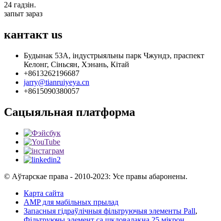
24 гадзін.
запыт зараз
кантакт
us
Будынак 53А, індустрыяльны парк Чжундэ, праспект
Келонг, Сіньсян, Хэнань, Кітай
+8613262196687
jarry@tianruiyeya.cn
+8615090380057
Сацыяльная платформа
© Аўтарскае права - 2010-2023: Усе правы абаронены.
Карта сайта
AMP для мабільных прылад
Запасныя гідраўлічныя фільтруючыя элементы Pall
,
Фільтруючы элемент са шкловалакна 25 мікрон
,