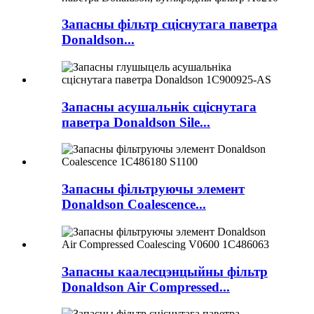
Запасны фільтр сціснутага паветра
Donaldson...
Запасны асушальнік сціснутага
паветра Donaldson Sile...
Запасны фільтруючы элемент
Donaldson Coalescence...
Запасны каалесцэнцыйны фільтр
Donaldson Air Compressed...