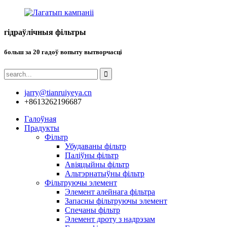
гідраўлічныя фільтры
больш за 20 гадоў вопыту вытворчасці
jarry@tianruiyeya.cn
+8613262196687
Галоўная
Прадукты
Фільтр
Убудаваны фільтр
Паліўны фільтр
Авіяцыйны фільтр
Альтэрнатыўны фільтр
Фільтруючы элемент
Элемент алейнага фільтра
Запасны фільтруючы элемент
Спечаны фільтр
Элемент дроту з надрэзам