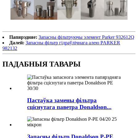
Папярэдняе:
Запасны фільтруючы элемент Parker 932612Q
Далей:
Запасны фільтр гідраўлічнага алею PARKER
982132
ПАДАБНЫЯ ТАВАРЫ
Пастаўка замены фільтра
сціснутага паветра Donaldson...
Запасны фільтр Donaldson P-PE