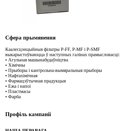
Сфера прымянення
Каалесцэнцыйныя фільтры P-FF, P-MF і P-SMF
выкарыстоўваюцца ў наступных галінах прамысловасці:
• Агульная машынабудаўніцтва
• Хімічны
• Прыборы і кантрольна-вымяральныя прыборы
• Нафтахімічная
• Фармацэўтычная прадукцыя
• Ежа і напоі
• Пластмасы
• Фарба
Профіль кампаніі
НАША ПЕРАВАГА