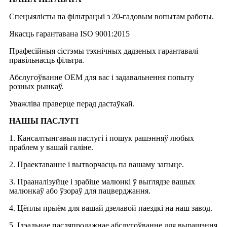
Спецыялісты па фільтрацыі з 20-гадовым вопытам работы.
Якасць гарантавана ISO 9001:2015
Прафесійныя сістэмы тэхнічных дадзеных гарантавалі
правільнасць фільтра.
Абслугоўванне OEM для вас і задавальнення попыту
розных рынкаў.
Уважліва праверце перад дастаўкай.
НАШЫ ПАСЛУГІ
1. Кансалтынгавыя паслугі і пошук рашэнняў любых
праблем у вашай галіне.
2. Праектаванне і вытворчасць па вашаму запыце.
3. Прааналізуйце і зрабіце малюнкі ў выглядзе вашых
малюнкаў або ўзораў для пацверджання.
4. Цёплы прыём для вашай дзелавой паездкі на наш завод.
5. Ідэальнае пасляпродажнае абслугоўванне для вырашэння