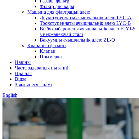
Газавы фільтр
Фільтр для вады
Машына для фільтрацыі алею
Двухступенчаты ачышчальнік алею LYC-A
Трохступенчаты ачышчальнік алею LYC-B
Выбухаабаронены ачышчальнік алею FLYJ-S
з нержавеючай сталі
Вакуумны ачышчальнік алею ZL-Q
Клапаны і фітынгі
Клапан
Прымерка
Навіны
Часта задаваныя пытанні
Пра нас
Відэа
Звяжыцеся з намі
English