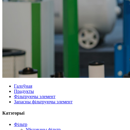
Галоўная
Прадукты
Фільтруючы элемент
Запасны фільтруючы элемент
Катэгорыі
Фільтр
Убудаваны фільтр