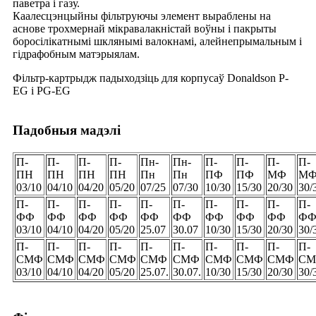
паветра і газу.
Каалесцэнцыйны фільтруючы элемент выраблены на
аснове трохмернай мікравалакністай воўны і пакрыты
боросілікатнымі шклянымі валокнамі, алейнепрымальным і
гідрафобным матэрыялам.
Фільтр-картрыдж падыходзіць для корпусаў Donaldson P-
EG і PG-EG
Падобныя мадэлі
П-
П-
П-
П-
Пн-
Пн-
П-
П-
П-
П-
ПН
ПН
ПН
ПН
Пн
Пн
ПФ
ПФ
МФ
М
03/10
04/10
04/20
05/20
07/25
07/30
10/30
15/30
20/30
30/
П-
П-
П-
П-
П-
П-
П-
П-
П-
П-
ФФ
ФФ
ФФ
ФФ
ФФ
ФФ
ФФ
ФФ
ФФ
Ф
03/10
04/10
04/20
05/20
25.07
30.07
10/30
15/30
20/30
30/
П-
П-
П-
П-
П-
П-
П-
П-
П-
П-
СМФ
СМФ
СМФ
СМФ
СМФ
СМФ
СМФ
СМФ
СМФ
С
03/10
04/10
04/20
05/20
25.07.
30.07.
10/30
15/30
20/30
30/