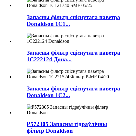
Запасны фільтр сціснутага паветра
Donaldson 1C1...
Запасны фільтр сціснутага паветра
1C222124 Дона...
Запасны фільтр сціснутага паветра
Donaldson 1C2...
P572305 Запасны гідраўлічны
фільтр Donaldson