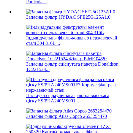
Particulat...
Запасны фільтр HYDAC SFE25G125A1.0
Індывідуальны фільтр-кошык з нержавеючай
сталі 304 316L ...
Запасны фільтр сціснутага паветра Donaldson
1C221524...
Пастаўка гідраўлічнага фільтра высокага
ціску SS/PHA240MS001...
Запасны фільтр Atlas Copco 2653254470