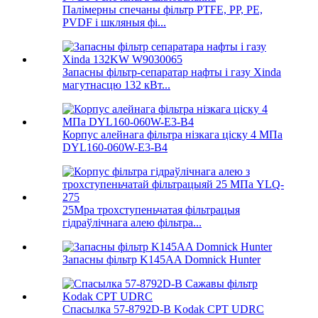
Палімерны спечаны фільтр PTFE, PP, PE,
PVDF і шкляныя фі...
Запасны фільтр-сепаратар нафты і газу Xinda
магутнасцю 132 кВт...
Корпус алейнага фільтра нізкага ціску 4 МПа
DYL160-060W-E3-B4
25Mpa трохступеньчатая фільтрацыя
гідраўлічнага алею фільтра...
Запасны фільтр K145AA Domnick Hunter
Спасылка 57-8792D-B Kodak CPT UDRC