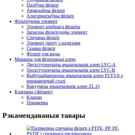
Паліўны фільтр
Авіяцыйны фільтр
Альтэрнатыўны фільтр
Фільтруючы элемент
Элемент алейнага фільтра
Запасны фільтруючы элемент
Спечаны фільтр
Элемент дроту з надрэзам
Газавы фільтр
Фільтр для вады
Машына для фільтрацыі алею
Двухступенчаты ачышчальнік алею LYC-A
Трохступенчаты ачышчальнік алею LYC-B
Выбухаабаронены ачышчальнік алею FLYJ-S з
нержавеючай сталі
Вакуумны ачышчальнік алею ZL-Q
Клапаны і фітынгі
Клапан
Прымерка
Рэкамендаваныя тавары