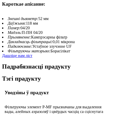
Кароткае апісанне:
Знешні дыяметр:
52 мм
Даўжыня:
118 мм
Памер:
04/20
Мадэль:
П-ПН 04/20
Прымяненне:
Кампрэсарны фільтр
Дакладнасць фільтрацыі:
0,01 мікрона
Падключэнне:
Устаўное злучэнне UF
Фільтруючы матэрыял:
Борасілікат
Дашліце нам ліст
Падрабязнасці прадукту
Тэгі прадукту
Уводзіны ў прадукт
Фільтруючы элемент P-MF прызначаны для выдалення
вады, алейных аэразоляў і цвёрдых часціц са сціснутага