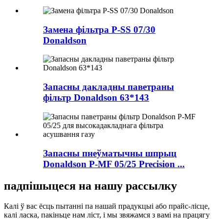
Замена фільтра P-SS 07/30
Donaldson
Запасны дакладны паветраны
фільтр Donaldson 63*143
Запасны пнеўматычны шпрыц
Donaldson P-MF 05/25 Precision ...
падпішыцеся на нашу рассылку
Калі ў вас ёсць пытанні па нашай прадукцыі або прайс-лісце,
калі ласка, пакіньце нам ліст, і мы звяжамся з вамі на працягу