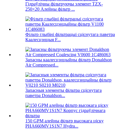
Гідраўлічны фільтруючы элемент TZX-
250×20 Алейны фільтр ...
Фільтр глыбіні фільтрацыі сціснутага паветра
Каалесцэнцыя F...
Запасны каалесцэнцыйны фільтр Donaldson
Air Compressed...
Запасныя элементы фільтра сціснутага
паветра Donaldson...
150 GPM алейны фільтр высокага ціску
PHA660MV1S1N7 Hydra...