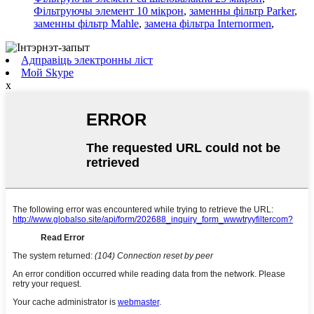
Фільтруючы элемент 10 мікрон
,
заменны фільтр Parker
,
заменны фільтр Mahle
,
замена фільтра Internormen
,
Адправіць электронны ліст
Мой Skype
x